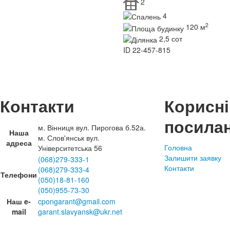
2
4
2
120 м
2,5 сот
ID
22-457-815
Контакти
Корисні
посила
м. Вінниця вул. Пирогова б.52а.
Наша
м. Слов'янськ вул.
адреса
Головна
Університетська 56
Залишити заявку
(068)279-333-1
Контакти
(068)279-333-4
Телефони
(050)18-81-160
(050)955-73-30
Наш e-
cpongarant@gmail.com
mail
garant.slavyansk@ukr.net