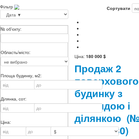
Фільтр
Сортувати
№ об'єкту:
Область/місто:
Ціна:
180 000 $
Продаж 2
Площа будинку, м2:
поверхового
будинку з
Ділянка, сот:
верандою і
ділянкою
(
Ціна:
22-462-580)