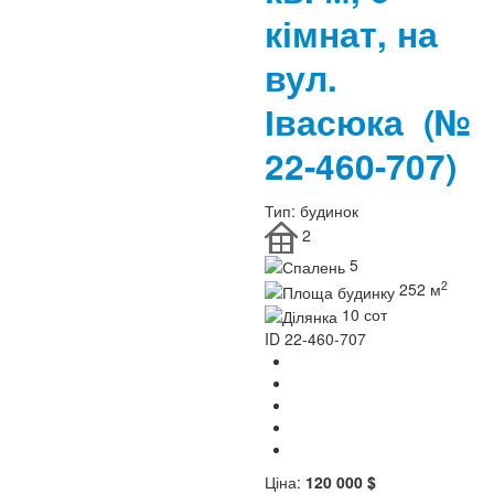
кімнат, на
вул.
Івасюка
(№
22-460-707)
Тип:
будинок
2
5
2
252 м
10 сот
ID
22-460-707
Ціна:
120 000 $