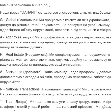
Компнія заснована в 2015 році.
Наша назва "GARANT" складається зі скорочень слів, які відобража
G - Global (Глобальна): Ми працюємо з клієнтами як з українського
доступ до різноманітної нерухомості, що присутня на українському 
відповідного об'єкту нерухомості, незалежно від того, чи ви є місц
A - Agency (Агенція): Ми є професійною агенцією з нерухомості, як
допомагають клієнтам з продажу, оренди та покупки різних видів н
площі та земельні ділянки.
R - Real Estate (Нерухомість): Ми спеціалізуємося на нерухомості в
різних сегментах, включаючи житлову, комерційну та промислову не
вашим потребам та виправдовує ваші очікування.
A - Assistance (Допомога): Наша команда надає професійну допомог
допомагаємо з оглядом об'єктів, проводимо переговори, забезпечує
нерухомістю.
N - National Transactions (Національні транзакції): Ми спеціалізуєм
Наші висококваліфіковані фахівці та багатий досвід дозволяють нам 
T - Trust (Довіра): Ми прагнемо заслужити вашу довіру, надаючи п
комфорт і спокій у нашій роботі - наш головний пріоритет. Ми дба