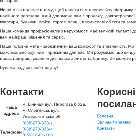
співпраці.
Наша місія полягає в тому, щоб надати вам професійну підтримку т
надійного партнера, який допоможе вам з продажу, довгострокової 
квартири, будинки, офіси, торгові площі, промислові об'єкти та земе
Наша команда професіоналів з нерухомості має великий талант і до
вам найкращі рішення та сервіс.
Наша головна мета - забезпечити ваш комфорт та впевненість. Ми 
максимально зручним і приємним для вас. Ми розуміємо, що ви шука
надає найкращі рішення для вашого житла та бізнесу. Ви можете ро
Будемо раді співробітництву!
Контакти
Корисні
посила
м. Вінниця вул. Пирогова б.52а.
Наша
м. Слов'янськ вул.
адреса
Головна
Університетська 56
Залишити заявку
(068)279-333-1
Контакти
(068)279-333-4
Телефони
(050)18-81-160