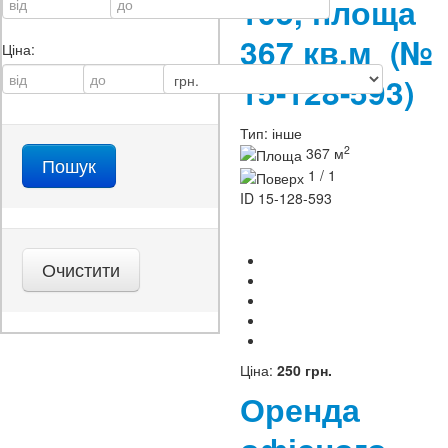
105, площа
367 кв.м
(№
Ціна:
15-128-593)
Тип:
інше
2
367 м
1 / 1
ID
15-128-593
Ціна:
250 грн.
Оренда