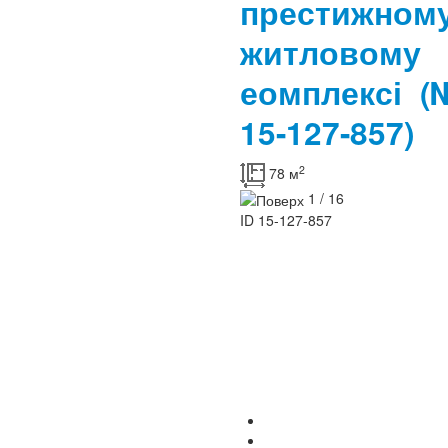
престижном
житловому
еомплексі
(
15-127-857)
2
78 м
1 / 16
ID
15-127-857