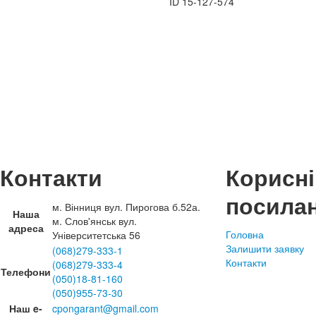
ID
15-127-574
Контакти
Корисні
посила
м. Вінниця вул. Пирогова б.52а.
Наша
м. Слов'янськ вул.
адреса
Головна
Університетська 56
Залишити заявку
(068)279-333-1
Контакти
(068)279-333-4
Телефони
(050)18-81-160
(050)955-73-30
Наш e-
cpongarant@gmail.com