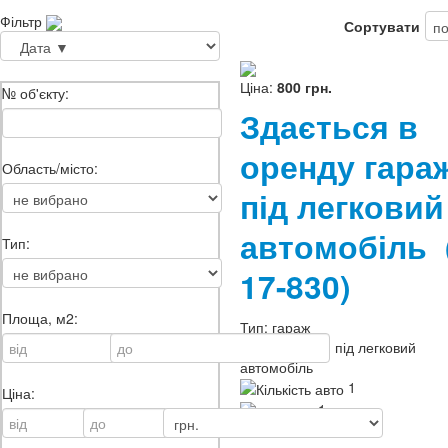
Фільтр
Сортувати
Ціна:
800 грн.
№ об'єкту:
Здається в
оренду гара
Область/місто:
під легковий
автомобіль
Тип:
17-830)
Площа, м2:
Тип:
гараж
Призначення:
під легковий
автомобіль
1
Ціна:
1
ID
17-830