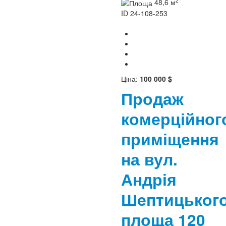
2
48,6 м
ID
24-108-253
Ціна:
100 000 $
Продаж
комерційног
приміщення
на вул.
Андрія
Шептицького
площа 120