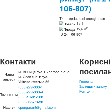
106-807)
Тип:
торгівельні площі, інше
1 / 1
2
95,4 м
ID
24-106-807
Контакти
Корисні
посила
м. Вінниця вул. Пирогова б.52а.
Наша
м. Слов'янськ вул.
адреса
Головна
Університетська 56
Залишити заявку
(068)279-333-1
Контакти
(068)279-333-4
Телефони
(050)18-81-160
(050)955-73-30
Наш e-
cpongarant@gmail.com