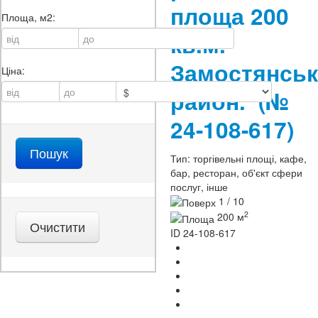
площа 200
Площа, м2:
кв.м.
Замостянсь
Ціна:
район.
(№
24-108-617)
Тип:
торгівельні площі, кафе,
бар, ресторан, об'єкт сфери
послуг, інше
1 / 10
2
200 м
ID
24-108-617