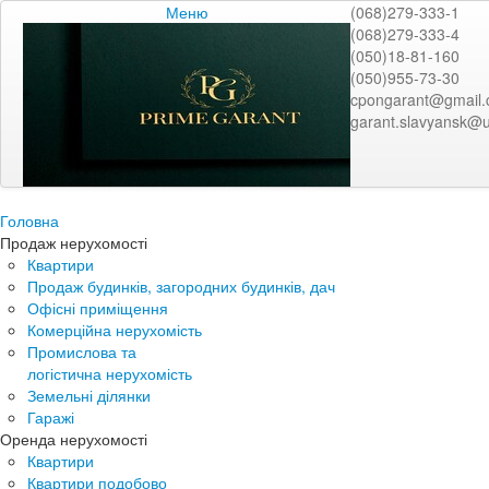
Меню
(068)279-333-1
(068)279-333-4
(050)18-81-160
(050)955-73-30
cpongarant@gmail
garant.slavyansk@u
Головна
Продаж нерухомості
Квартири
Продаж будинків, загородних будинків, дач
Офісні приміщення
Комерційна нерухомість
Промислова та
логістична нерухомість
Земельні ділянки
Гаражі
Оренда нерухомості
Квартири
Квартири подобово