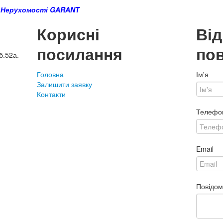
 Нерухомості GARANT
Корисні
Ві
посилання
по
б.52а.
Головна
Ім'я
Залишити заявку
Контакти
Телефо
Email
Повідо