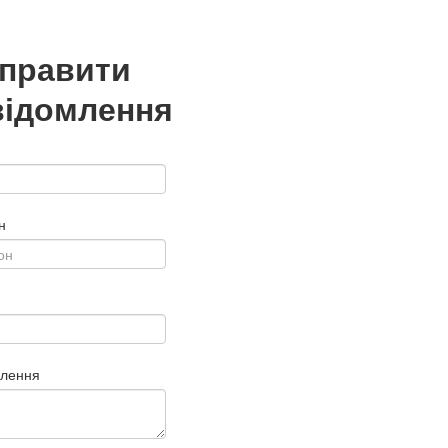
дправити
відомлення
н
млення