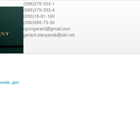
(068)279-333-1
(068)279-333-4
(050)18-81-160
(050)955-73-30
cpongarant@gmail.com
garant.slavyansk@ukr.net
нків, дач