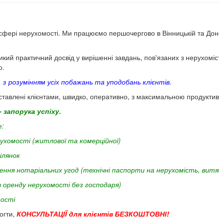
фері нерухомості. Ми працюємо першочергово в Вінницькій та Донец
кий практичний досвід у вирішенні завдань, пов'язаних з нерухоміст
о.
 з розумінням усіх побажань та уподобань клієнтів.
тавлені клієнтами, швидко, оперативно, з максимальною продуктив
 запорука успіху.
е:
ерухомості (житлової та комерційної)
ілянок
ння нотаріальних угод (технічні паспорти на нерухомість, витя
в оренду нерухомості без господаря)
мості
огти,
КОНСУЛЬТАЦІЇ для клієнтів БЕЗКОШТОВНІ!